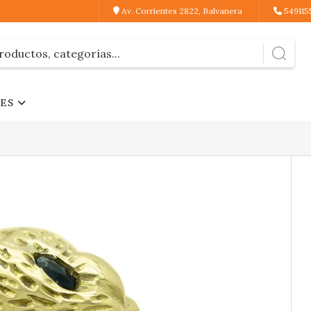
Av. Corrientes 2822, Balvanera
549115
JES