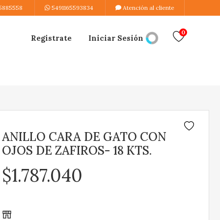
5885558
5491165593834
Atención al cliente
0
Registrate
Iniciar Sesión
ANILLO CARA DE GATO CON
OJOS DE ZAFIROS- 18 KTS.
$1.787.040