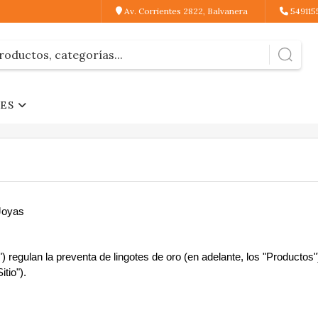
Av. Corrientes 2822, Balvanera
549115
JES
Joyas
 regulan la preventa de lingotes de oro (en adelante, los "Productos"
tio").