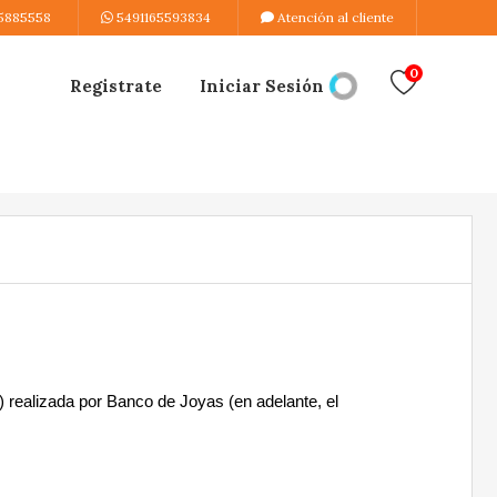
5885558
5491165593834
Atención al cliente
0
Registrate
Iniciar Sesión
) realizada por Banco de Joyas (en adelante, el