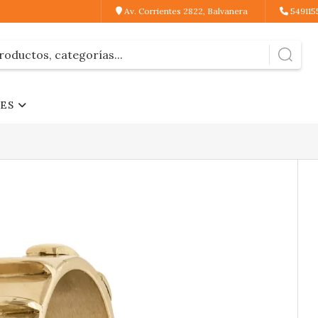
Av. Corrientes 2822, Balvanera
549115
JES